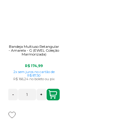
Bandeja Multiuso Retangular
- Amarela - G (EWEL Coleção
Marmorizada)
R$ 174,99
2x
sem juros
no cartão
de
R$ 87,50
R$ 166,24
no boleto ou pix
-
+