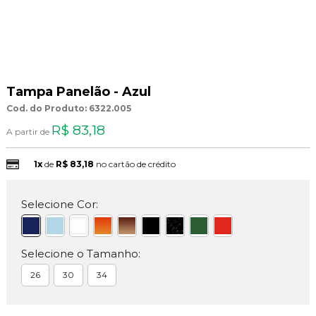
Tampa Panelão - Azul
Cod. do Produto: 6322.005
R$ 83,18
A partir de
1x
de
R$ 83,18
no cartão de crédito
Selecione Cor:
Selecione o Tamanho:
26
30
34