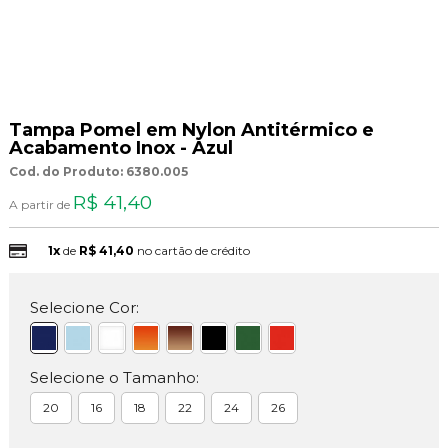
Tampa Pomel em Nylon Antitérmico e
Acabamento Inox - Azul
Cod. do Produto: 6380.005
R$ 41,40
A partir de
1x
de
R$ 41,40
no cartão de crédito
Selecione Cor:
Selecione o Tamanho:
20
16
18
22
24
26