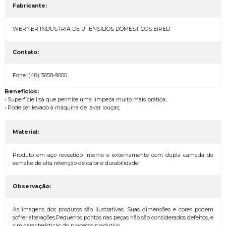
Fabricante:
WERNER INDUSTRIA DE UTENSÍLIOS DOMÉSTICOS EIRELI
Contato:
Fone: (48) 3658-9000
Benefícios:
• Superfície lisa que permite uma limpeza muito mais prática;
• Pode ser levado à máquina de lavar louças;
Material:
Produto em aço revestido interna e externamente com dupla camada de
esmalte de alta retenção de calor e durabilidade
Observação:
As imagens dos produtos são ilustrativas. Suas dimensões e cores podem
sofrer alterações.Pequenos pontos nas peças não são considerados defeitos, e
sim características do processo produtivo