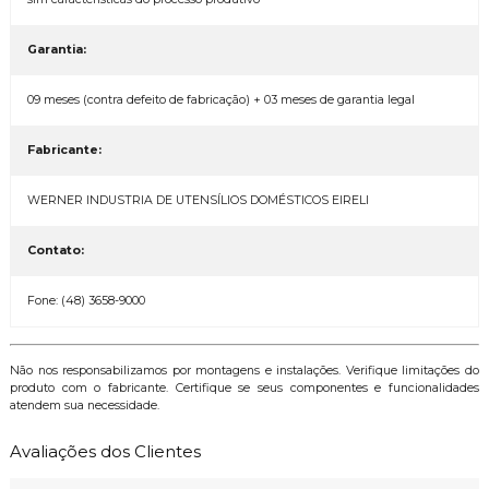
Garantia:
09 meses (contra defeito de fabricação) + 03 meses de garantia legal
Fabricante:
WERNER INDUSTRIA DE UTENSÍLIOS DOMÉSTICOS EIRELI
Contato:
Fone: (48) 3658-9000
Não nos responsabilizamos por montagens e instalações. Verifique limitações do
produto com o fabricante. Certifique se seus componentes e funcionalidades
atendem sua necessidade.
Avaliações dos Clientes