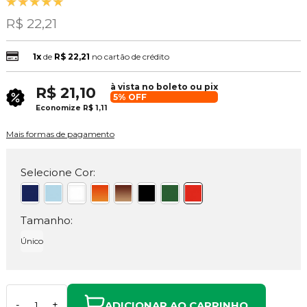
R$ 22,21
1x
de
R$ 22,21
no cartão de crédito
à vista no boleto ou pix
R$ 21,10
5% OFF
Economize
R$ 1,11
Mais formas de pagamento
Selecione Cor:
Tamanho:
Único
ADICIONAR AO CARRINHO
-
+