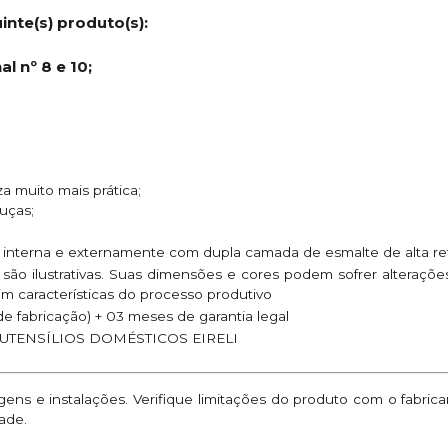
nte(s) produto(s):
l nº 8 e 10;
za muito mais prática;
uças;
 interna e externamente com dupla camada de esmalte de alta ret
são ilustrativas. Suas dimensões e cores podem sofrer alteraç
im características do processo produtivo
e fabricação) + 03 meses de garantia legal
UTENSÍLIOS DOMÉSTICOS EIRELI
ns e instalações. Verifique limitações do produto com o fabric
ade.