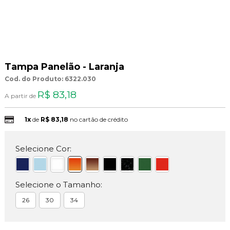
Tampa Panelão - Laranja
Cod. do Produto: 6322.030
R$ 83,18
A partir de
1x
de
R$ 83,18
no cartão de crédito
Selecione Cor:
Selecione o Tamanho:
26
30
34