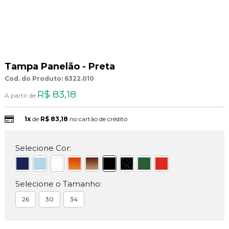
Tampa Panelão - Preta
Cod. do Produto: 6322.010
R$ 83,18
A partir de
1x
de
R$ 83,18
no cartão de crédito
Selecione Cor:
Selecione o Tamanho:
26
30
34