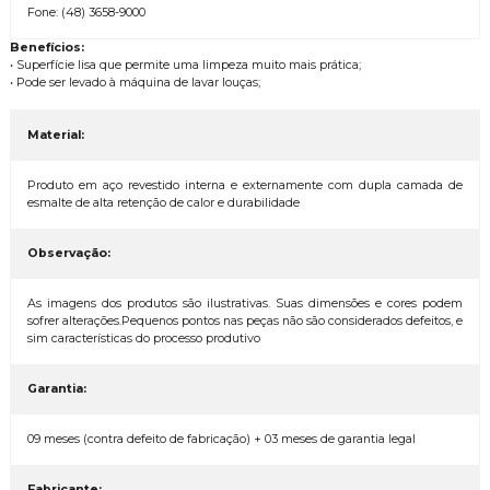
Fone: (48) 3658-9000
Benefícios:
• Superfície lisa que permite uma limpeza muito mais prática;
• Pode ser levado à máquina de lavar louças;
Material:
Produto em aço revestido interna e externamente com dupla camada de
esmalte de alta retenção de calor e durabilidade
Observação:
As imagens dos produtos são ilustrativas. Suas dimensões e cores podem
sofrer alterações.Pequenos pontos nas peças não são considerados defeitos, e
sim características do processo produtivo
Garantia:
09 meses (contra defeito de fabricação) + 03 meses de garantia legal
Fabricante: