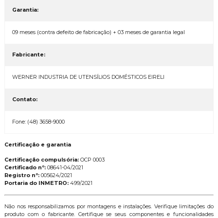
Garantia:
09 meses (contra defeito de fabricação) + 03 meses de garantia legal
Fabricante:
WERNER INDUSTRIA DE UTENSÍLIOS DOMÉSTICOS EIRELI
Contato:
Fone: (48) 3658-9000
Certificação e garantia
Certificação compulsória:
OCP 0003
Certificado nº:
08641-04/2021
Registro nº:
005624/2021
Portaria do INMETRO:
499/2021
Não nos responsabilizamos por montagens e instalações. Verifique limitações do
produto com o fabricante. Certifique se seus componentes e funcionalidades