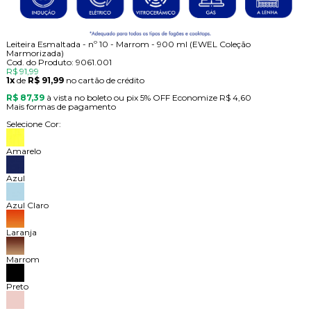
Leiteira Esmaltada - nº 10 - Marrom - 900 ml (EWEL Coleção
Marmorizada)
Cod. do Produto: 9061.001
R$ 91,99
1x
de
R$ 91,99
no cartão de crédito
R$ 87,39
à vista no boleto ou pix
5% OFF
Economize
R$ 4,60
Mais formas de pagamento
Selecione Cor:
Amarelo
Azul
Azul Claro
Laranja
Marrom
Preto