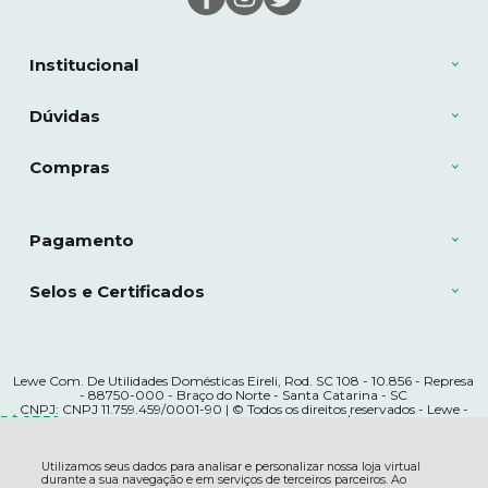
Institucional
Dúvidas
Compras
Pagamento
Selos e Certificados
Lewe Com. De Utilidades Domésticas Eireli, Rod. SC 108 - 10.856 - Represa
- 88750-000 - Braço do Norte - Santa Catarina - SC
CNPJ: CNPJ 11.759.459/0001-90 | © Todos os direitos reservados - Lewe -
R$ 87,39
à vista no boleto ou pix
5% OFF
Economize
R$ 4,60
2026
Utilizamos seus dados para analisar e personalizar nossa loja virtual
durante a sua navegação e em serviços de terceiros parceiros. Ao