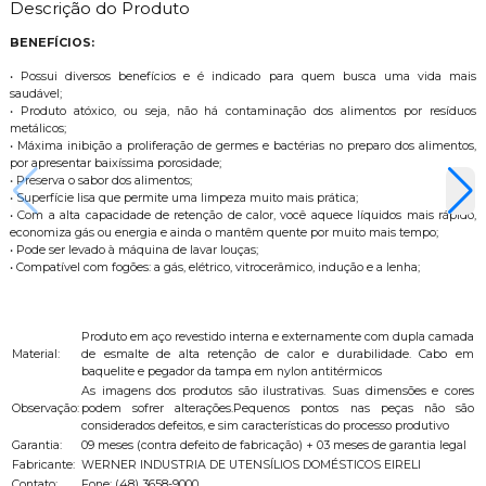
Descrição do Produto
BENEFÍCIOS:
• Possui diversos benefícios e é indicado para quem busca uma vida mais
saudável;
• Produto atóxico, ou seja, não há contaminação dos alimentos por resíduos
metálicos;
• Máxima inibição a proliferação de germes e bactérias no preparo dos alimentos,
por apresentar baixíssima porosidade;
• Preserva o sabor dos alimentos;
• Superfície lisa que permite uma limpeza muito mais prática;
• Com a alta capacidade de retenção de calor, você aquece líquidos mais rápido,
economiza gás ou energia e ainda o mantêm quente por muito mais tempo;
• Pode ser levado à máquina de lavar louças;
• Compatível com fogões: a gás, elétrico, vitrocerâmico, indução e a lenha;
Produto em aço revestido interna e externamente com dupla camada
Material:
de esmalte de alta retenção de calor e durabilidade. Cabo em
baquelite e pegador da tampa em nylon antitérmicos
As imagens dos produtos são ilustrativas. Suas dimensões e cores
Observação:
podem sofrer alterações.Pequenos pontos nas peças não são
considerados defeitos, e sim características do processo produtivo
Garantia:
09 meses (contra defeito de fabricação) + 03 meses de garantia legal
Fabricante:
WERNER INDUSTRIA DE UTENSÍLIOS DOMÉSTICOS EIRELI
Contato:
Fone: (48) 3658-9000