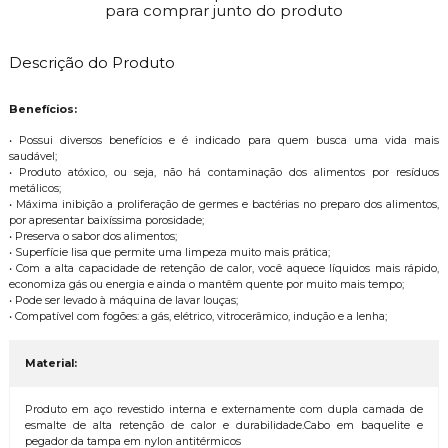
para comprar junto do produto
Descrição do Produto
Benefícios:
• Possui diversos benefícios e é indicado para quem busca uma vida mais
saudável;
• Produto atóxico, ou seja, não há contaminação dos alimentos por resíduos
metálicos;
• Máxima inibição a proliferação de germes e bactérias no preparo dos alimentos,
por apresentar baixíssima porosidade;
• Preserva o sabor dos alimentos;
• Superfície lisa que permite uma limpeza muito mais prática;
• Com a alta capacidade de retenção de calor, você aquece líquidos mais rápido,
economiza gás ou energia e ainda o mantêm quente por muito mais tempo;
• Pode ser levado à máquina de lavar louças;
• Compatível com fogões: a gás, elétrico, vitrocerâmico, indução e a lenha;
Material:
Produto em aço revestido interna e externamente com dupla camada de
esmalte de alta retenção de calor e durabilidade.Cabo em baquelite e
pegador da tampa em nylon antitérmicos