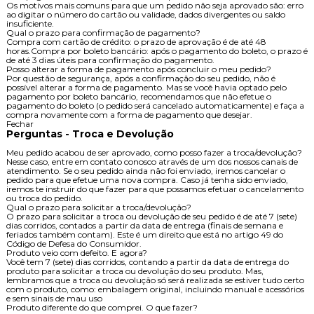
Os motivos mais comuns para que um pedido não seja aprovado são: erro
ao digitar o número do cartão ou validade, dados divergentes ou saldo
insuficiente.
Qual o prazo para confirmação de pagamento?
Compra com cartão de crédito: o prazo de aprovação é de até 48
horas.Compra por boleto bancário: após o pagamento do boleto, o prazo é
de até 3 dias úteis para confirmação do pagamento.
Posso alterar a forma de pagamento após concluir o meu pedido?
Por questão de segurança, após a confirmação do seu pedido, não é
possível alterar a forma de pagamento. Mas se você havia optado pelo
pagamento por boleto bancário, recomendamos que não efetue o
pagamento do boleto (o pedido será cancelado automaticamente) e faça a
compra novamente com a forma de pagamento que desejar.
Fechar
Perguntas - Troca e Devolução
Meu pedido acabou de ser aprovado, como posso fazer a troca/devolução?
Nesse caso, entre em contato conosco através de um dos nossos canais de
atendimento. Se o seu pedido ainda não foi enviado, iremos cancelar o
pedido para que efetue uma nova compra. Caso já tenha sido enviado,
iremos te instruir do que fazer para que possamos efetuar o cancelamento
ou troca do pedido.
Qual o prazo para solicitar a troca/devolução?
O prazo para solicitar a troca ou devolução de seu pedido é de até 7 (sete)
dias corridos, contados a partir da data de entrega (finais de semana e
feriados também contam). Este é um direito que está no artigo 49 do
Código de Defesa do Consumidor.
Produto veio com defeito. E agora?
Você tem 7 (sete) dias corridos, contando a partir da data de entrega do
produto para solicitar a troca ou devolução do seu produto. Mas,
lembramos que a troca ou devolução só será realizada se estiver tudo certo
com o produto, como: embalagem original, incluindo manual e acessórios
e sem sinais de mau uso
Produto diferente do que comprei. O que fazer?