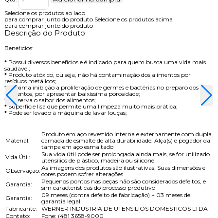
Selecione os produtos ao lado
para comprar junto do produto
Selecione os produtos acima
para comprar junto do produto
Descrição do Produto
Beneficios:
* Possui diversos benefícios e é indicado para quem busca uma vida mais
saudável;
* Produto atóxico, ou seja, não há contaminação dos alimentos por
resíduos metálicos;
* Máxima inibição a proliferação de germes e bactérias no preparo dos
alimentos, por apresentar baixíssima porosidade;
* Preserva o sabor dos alimentos;
* Superfície lisa que permite uma limpeza muito mais prática;
* Pode ser levado à máquina de lavar louças;
Produto em aço revestido interna e externamente com dupla
Material:
camada de esmalte de alta durabilidade. Alça(s) e pegador da
tampa em aço esmaltado
Sua vida útil pode ser prolongada ainda mais, se for utilizado
Vida Útil:
utensílios de plástico, madeira ou silicone
As imagens dos produtos são ilustrativas. Suas dimensões e
Observação:
cores podem sofrer alterações
Pequenos pontos nas peças não são considerados defeitos, e
Garantia:
sim características do processo produtivo
09 meses (contra defeito de fabricação) + 03 meses de
Garantia:
garantia legal
Fabricante:
WERNER INDUSTRIA DE UTENSILIOS DOMESTICOS LTDA
Contato:
Fone: (48) 3658-9000