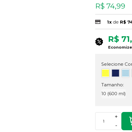
R$ 74,99
1x
de
R$ 7
R$ 71
Economiz
Selecione Cor
Tamanho:
10 (600 ml)
+
-