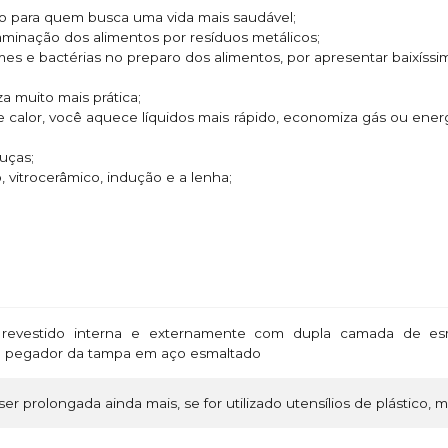
ado para quem busca uma vida mais saudável;
taminação dos alimentos por resíduos metálicos;
rmes e bactérias no preparo dos alimentos, por apresentar baixíssi
za muito mais prática;
e calor, você aquece líquidos mais rápido, economiza gás ou ene
uças;
, vitrocerâmico, indução e a lenha;
revestido interna e externamente com dupla camada de esm
 e pegador da tampa em aço esmaltado
ser prolongada ainda mais, se for utilizado utensílios de plástico, 