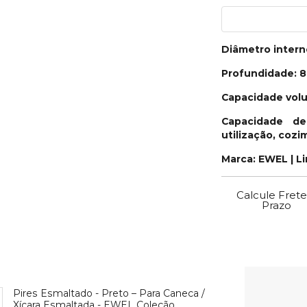
Diâmetro inter
Profundidade: 
Capacidade volu
Capacidade de
utilização, coz
Marca: EWEL | L
Calcule Frete
Prazo
Pires Esmaltado - Preto – Para Caneca /
Xícara Esmaltada - EWEL Coleção