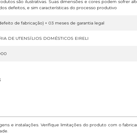
odutos são ilustrativas. Suas dimensões e cores podem sofrer a
os defeitos, e sim características do processo produtivo
efeito de fabricação) + 03 meses de garantia legal
IA DE UTENSÍLIOS DOMÉSTICOS EIRELI
000
3
ns e instalações. Verifique limitações do produto com o fabric
ade.