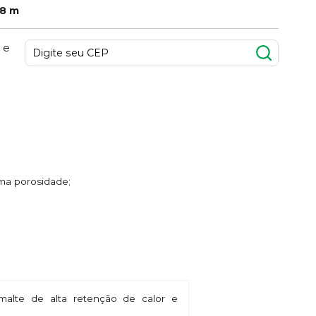
88 m
 e
ima porosidade;
alte de alta retenção de calor e