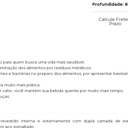
Profundidade: 
Calcule Frete
Prazo
ado para quem busca uma vida mais saudável;
taminação dos alimentos por resíduos metálicos;
rmes e bactérias no preparo dos alimentos, por apresentar baixíss
za muito mais prática;
de calor, você mantém sua bebida quente por muito mais tempo;
ouças;
revestido interna e externamente com dupla camada de esm
 em aço esmaltado