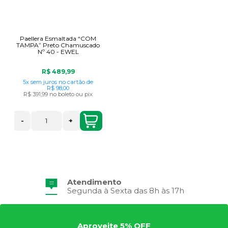
Paellera Esmaltada “COM
TAMPA” Preto Chamuscado
Nº 40 - EWEL
R$ 489,99
5x
sem juros
no cartão
de
R$ 98,00
R$ 391,99
no boleto ou pix
-
+
Atendimento
Segunda à Sexta das 8h às 17h
Aproveite 5% OFF