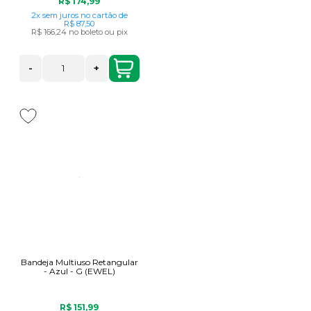
R$ 174,99
2x
sem juros
no cartão
de
R$ 87,50
R$ 166,24
no boleto ou pix
-
+
Bandeja Multiuso Retangular
- Azul - G (EWEL)
R$ 151,99