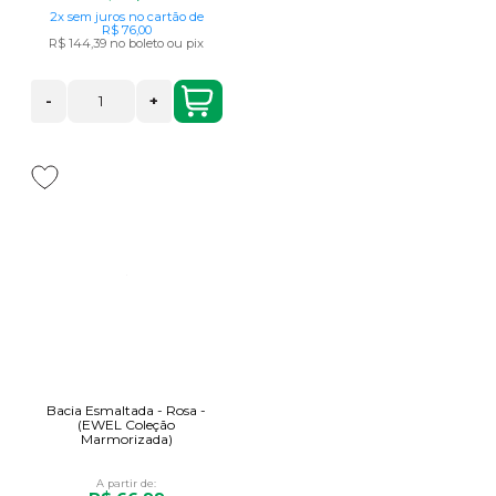
2x
sem juros
no cartão
de
R$ 76,00
R$ 144,39
no boleto ou pix
-
+
Bacia Esmaltada - Rosa -
(EWEL Coleção
Marmorizada)
A partir de: