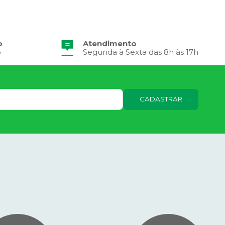
o
Atendimento
o
Segunda à Sexta das 8h às 17h
CADASTRAR