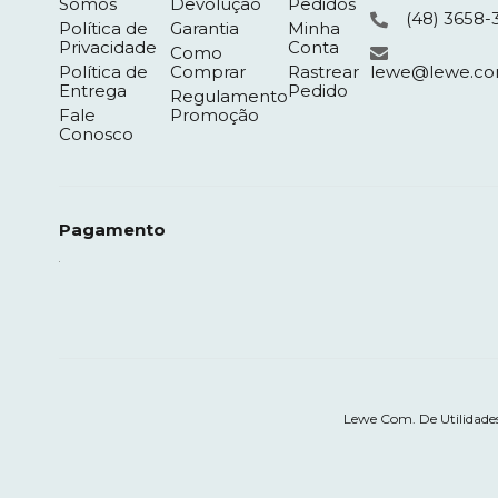
Somos
Devolução
Pedidos
(48) 3658-
Política de
Garantia
Minha
Privacidade
Conta
Como
Política de
Comprar
Rastrear
lewe@lewe.co
Entrega
Pedido
Regulamento
Fale
Promoção
Conosco
Pagamento
Lewe Com. De Utilidades