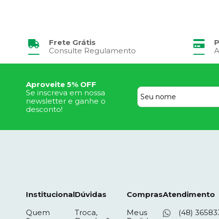
Frete Grátis
P
Consulte Regulamento
A
Aproveite 5% OFF
Se inscreva em nossa
newsletter e ganhe o
desconto!
Institucional
Dúvidas
Compras
Atendimento
Quem
Troca,
Meus
(48) 36583