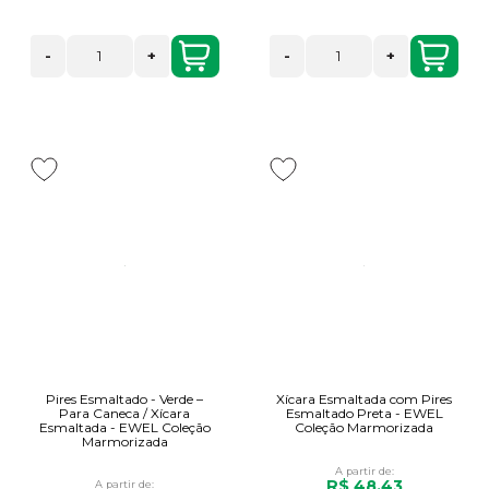
-
+
-
+
Pires Esmaltado - Verde –
Xícara Esmaltada com Pires
Para Caneca / Xícara
Esmaltado Preta - EWEL
Esmaltada - EWEL Coleção
Coleção Marmorizada
Marmorizada
A partir de:
R$ 48,43
A partir de: