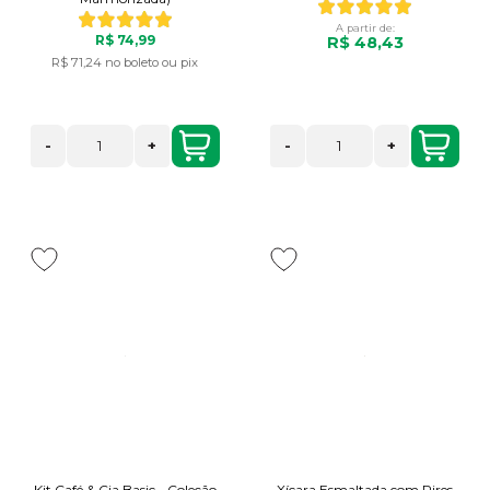
A partir de:
R$ 74,99
R$ 48,43
R$ 71,24
no boleto ou pix
-
+
-
+
Kit Café & Cia Basic - Coleção
Xícara Esmaltada com Pires