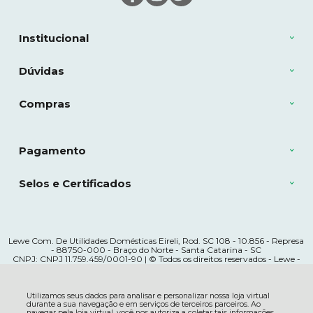
Institucional
Dúvidas
Compras
Pagamento
Selos e Certificados
Lewe Com. De Utilidades Domésticas Eireli, Rod. SC 108 - 10.856 - Represa
- 88750-000 - Braço do Norte - Santa Catarina - SC
CNPJ: CNPJ 11.759.459/0001-90 | © Todos os direitos reservados - Lewe -
2026
Utilizamos seus dados para analisar e personalizar nossa loja virtual
durante a sua navegação e em serviços de terceiros parceiros. Ao
navegar pela loja virtual, você nos autoriza a coletar tais informações