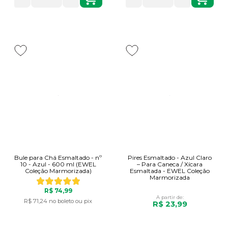
Bule para Chá Esmaltado - nº
Pires Esmaltado - Azul Claro
10 - Azul - 600 ml (EWEL
– Para Caneca / Xícara
Coleção Marmorizada)
Esmaltada - EWEL Coleção
Marmorizada
R$ 74,99
A partir de:
R$ 71,24
no boleto ou pix
R$ 23,99