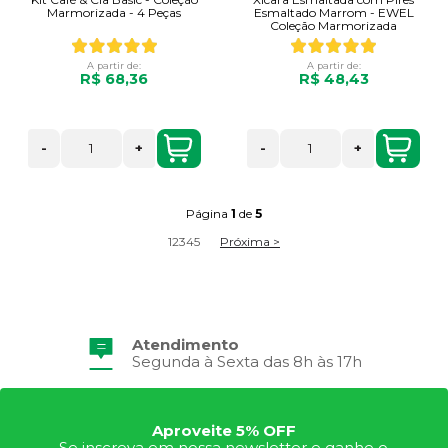
Marmorizada - 4 Peças
Esmaltado Marrom - EWEL
Coleção Marmorizada
A partir de:
A partir de:
R$ 68,36
R$ 48,43
-
+
-
+
Página
1
de
5
1
2
3
4
5
Próxima >
Atendimento
Frete Grátis
Segunda à Sexta das 8h às 17h
Consulte Regulamento
Aproveite 5% OFF
Se inscreva em nossa newsletter e ganhe o