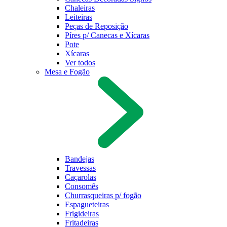
Chaleiras
Leiteiras
Peças de Reposição
Píres p/ Canecas e Xícaras
Pote
Xícaras
Ver todos
Mesa e Fogão
Bandejas
Travessas
Caçarolas
Consomês
Churrasqueiras p/ fogão
Espagueteiras
Frigideiras
Fritadeiras