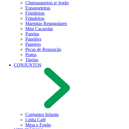
Churrasqueiras p/ fogão
Espagueteiras
Frigideiras
Fritadeiras
Marmitas Retangulares
Mini Caçarolas
Panelas
Panelões
Papeiros
Peças de Reposição
Pratos
Tigelas
CONJUNTOS
Conjuntos Infantis
Linha Café
Mesa e Fogão