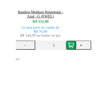
Bandeja Multiuso Retangular -
Azul - G (EWEL)
R$ 151,99
2x
sem juros
no cartão
de
R$ 76,00
R$ 144,39
no boleto ou pix
-
+