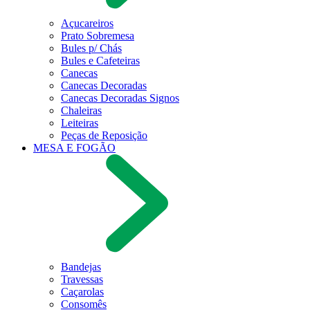
Açucareiros
Prato Sobremesa
Bules p/ Chás
Bules e Cafeteiras
Canecas
Canecas Decoradas
Canecas Decoradas Signos
Chaleiras
Leiteiras
Peças de Reposição
MESA E FOGÃO
Bandejas
Travessas
Caçarolas
Consomês