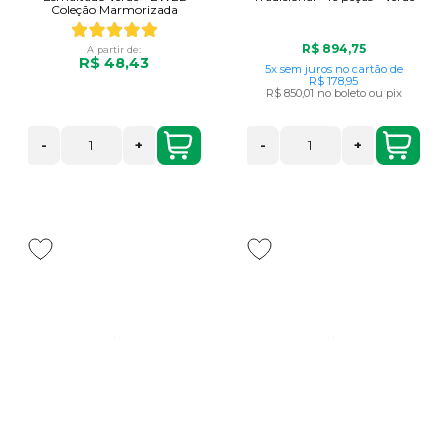
Coleção Marmorizada
R$ 894,75
A partir de:
R$ 48,43
5x
sem juros
no cartão
de
R$ 178,95
R$ 850,01
no boleto ou pix
-
+
-
+