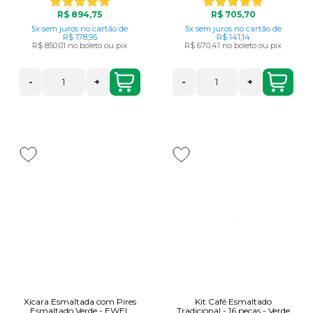
R$ 894,75
R$ 705,70
5x
sem juros
no cartão
de
5x
sem juros
no cartão
de
R$ 178,95
R$ 141,14
R$ 850,01
no boleto ou pix
R$ 670,41
no boleto ou pix
-
+
-
+
Xícara Esmaltada com Pires
Kit Café Esmaltado
Esmaltado Verde - EWEL
Tradicional - 16 peças - Verde