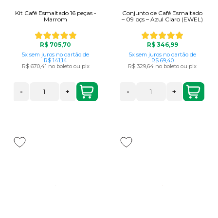
Kit Café Esmaltado 16 peças -
Conjunto de Café Esmaltado
Marrom
– 09 pçs – Azul Claro (EWEL)
R$ 705,70
R$ 346,99
5x
sem juros
no cartão
de
5x
sem juros
no cartão
de
R$ 141,14
R$ 69,40
R$ 670,41
no boleto ou pix
R$ 329,64
no boleto ou pix
-
+
-
+