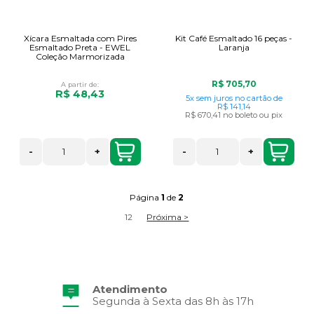
Xícara Esmaltada com Pires
Kit Café Esmaltado 16 peças -
Esmaltado Preta - EWEL
Laranja
Coleção Marmorizada
R$ 705,70
A partir de:
R$ 48,43
5x
sem juros
no cartão
de
R$ 141,14
R$ 670,41
no boleto ou pix
-
+
-
+
Página
1
de
2
1
2
Próxima >
Atendimento
Frete Grátis
Segunda à Sexta das 8h às 17h
Consulte Regulamento