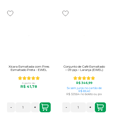
Xícara Esmaltada com Pires
Conjunto de Café Esmaltado
Esmaltado Preta - EWEL
– 09 pçs – Laranja (EWEL)
R$ 346,99
A partir de:
R$ 41,78
5x
sem juros
no cartão
de
R$ 69,40
R$ 329,64
no boleto ou pix
-
+
-
+