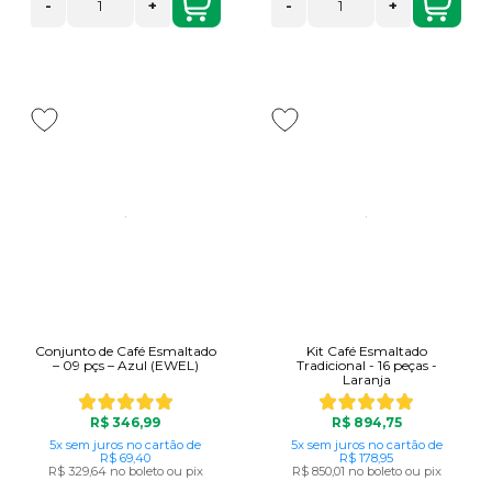
-
+
-
+
Conjunto de Café Esmaltado
Kit Café Esmaltado
– 09 pçs – Azul (EWEL)
Tradicional - 16 peças -
Laranja
R$ 346,99
R$ 894,75
5x
sem juros
no cartão
de
5x
sem juros
no cartão
de
R$ 69,40
R$ 178,95
R$ 329,64
no boleto ou pix
R$ 850,01
no boleto ou pix