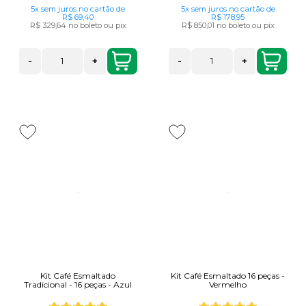
5x
sem juros
no cartão
de
5x
sem juros
no cartão
de
R$ 69,40
R$ 178,95
R$ 329,64
no boleto ou pix
R$ 850,01
no boleto ou pix
-
+
-
+
Kit Café Esmaltado
Kit Café Esmaltado 16 peças -
Tradicional - 16 peças - Azul
Vermelho