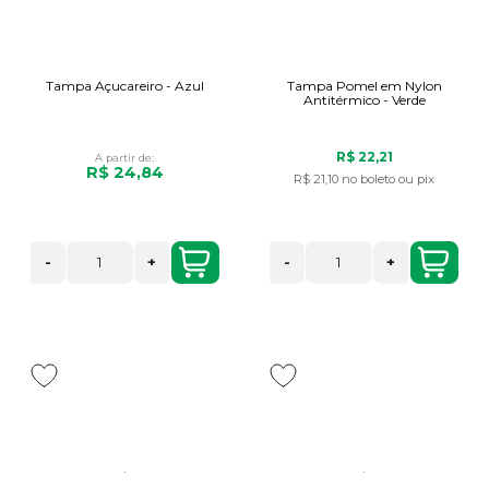
Tampa Açucareiro - Azul
Tampa Pomel em Nylon
Antitérmico - Verde
R$ 22,21
A partir de:
R$ 24,84
R$ 21,10
no boleto ou pix
-
+
-
+