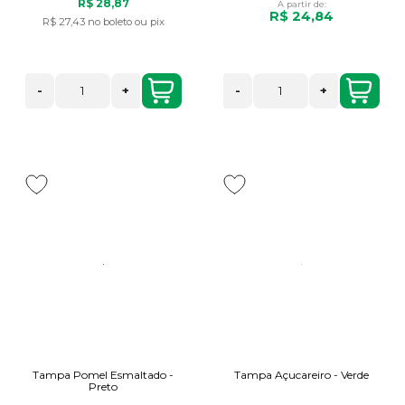
R$ 28,87
A partir de:
R$ 24,84
R$ 27,43
no boleto ou pix
-
+
-
+
Tampa Pomel Esmaltado -
Tampa Açucareiro - Verde
Preto