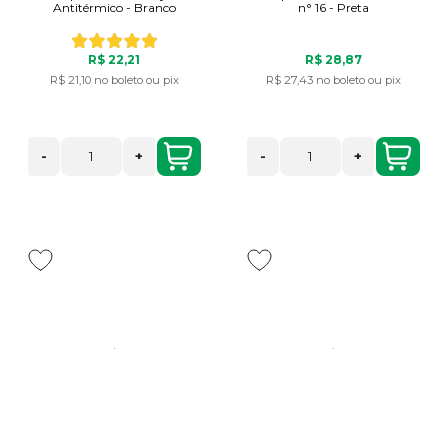
Antitérmico - Branco
n° 16 - Preta
R$ 22,21
R$ 28,87
R$ 21,10
no boleto ou pix
R$ 27,43
no boleto ou pix
-
+
-
+