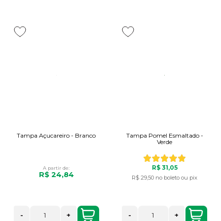
Tampa Açucareiro - Branco
Tampa Pomel Esmaltado -
Verde
R$ 31,05
A partir de:
R$ 24,84
R$ 29,50
no boleto ou pix
-
+
-
+