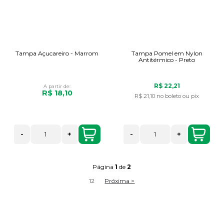
Tampa Açucareiro - Marrom
Tampa Pomel em Nylon
Antitérmico - Preto
R$ 22,21
A partir de:
R$ 18,10
R$ 21,10
no boleto ou pix
-
+
-
+
Página
1
de
2
1
2
Próxima >