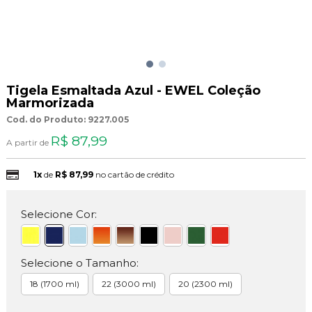
Tigela Esmaltada Azul - EWEL Coleção
Marmorizada
Cod. do Produto: 9227.005
R$ 87,99
A partir de
1x
de
R$ 87,99
no cartão de crédito
Selecione Cor:
Selecione o Tamanho:
18 (1700 ml)
22 (3000 ml)
20 (2300 ml)