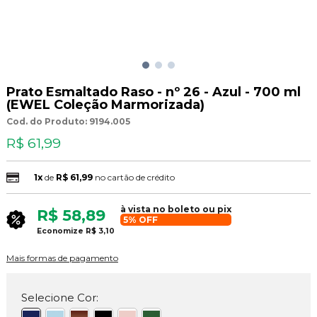
Prato Esmaltado Raso - nº 26 - Azul - 700 ml
(EWEL Coleção Marmorizada)
Cod. do Produto: 9194.005
R$ 61,99
1x
de
R$ 61,99
no cartão de crédito
à vista no boleto ou pix
R$ 58,89
5% OFF
Economize
R$ 3,10
Mais formas de pagamento
Selecione Cor: