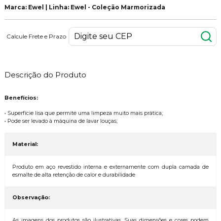
Marca: Ewel | Linha: Ewel - Coleção Marmorizada
Calcule Frete e Prazo
Descrição do Produto
Benefícios:
• Superfície lisa que permite uma limpeza muito mais prática;
• Pode ser levado à máquina de lavar louças;
Material:
Produto em aço revestido interna e externamente com dupla camada de
esmalte de alta retenção de calor e durabilidade
Observação:
As imagens dos produtos são ilustrativas. Suas dimensões e cores podem