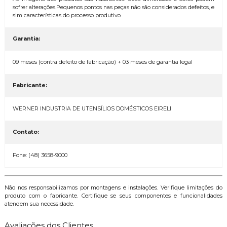
sofrer alterações.Pequenos pontos nas peças não são considerados defeitos, e
sim características do processo produtivo
Garantia:
09 meses (contra defeito de fabricação) + 03 meses de garantia legal
Fabricante:
WERNER INDUSTRIA DE UTENSÍLIOS DOMÉSTICOS EIRELI
Contato:
Fone: (48) 3658-9000
Não nos responsabilizamos por montagens e instalações. Verifique limitações do
produto com o fabricante. Certifique se seus componentes e funcionalidades
atendem sua necessidade.
Avaliações dos Clientes