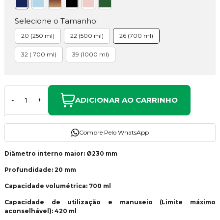
Selecione o Tamanho:
20 (250 ml)
22 (500 ml)
26 (700 ml)
32 ( 700 ml)
39 (1000 ml)
ADICIONAR AO CARRINHO
-
+
Compre Pelo WhatsApp
Diâmetro interno maior: Ø230 mm
Profundidade: 20 mm
Capacidade volumétrica: 700 ml
Capacidade de utilização e manuseio (Limite máximo
aconselhável): 420 ml