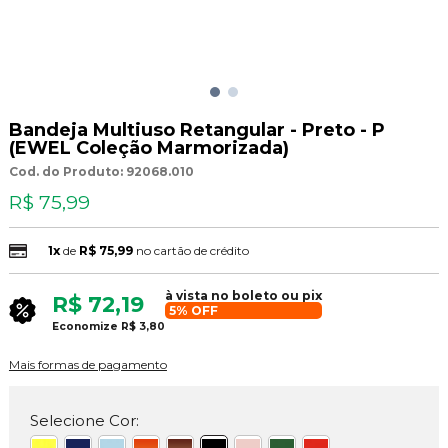
Bandeja Multiuso Retangular - Preto - P
(EWEL Coleção Marmorizada)
Cod. do Produto: 92068.010
R$ 75,99
1x
de
R$ 75,99
no cartão de crédito
à vista no boleto ou pix
R$ 72,19
5% OFF
Economize
R$ 3,80
Mais formas de pagamento
Selecione Cor: