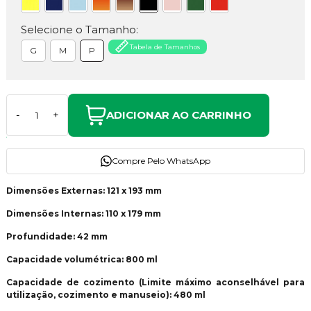
Selecione o Tamanho:
Tabela de Tamanhos
G
M
P
ADICIONAR AO CARRINHO
-
+
Compre Pelo WhatsApp
Dimensões Externas: 121 x 193 mm
Dimensões Internas: 110 x 179 mm
Profundidade: 42 mm
Capacidade volumétrica: 800 ml
Capacidade de cozimento (Limite máximo aconselhável para
utilização, cozimento e manuseio): 480 ml