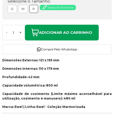
Selecione o Tamanho:
Tabela de Tamanhos
G
M
P
ADICIONAR AO CARRINHO
-
+
Compre Pelo WhatsApp
Dimensões Externas: 121 x 193 mm
Dimensões Internas: 110 x 179 mm
Profundidade: 42 mm
Capacidade volumétrica: 800 ml
Capacidade de cozimento (Limite máximo aconselhável para
utilização, cozimento e manuseio): 480 ml
Marca: Ewel | Linha: Ewel - Coleção Marmorizada