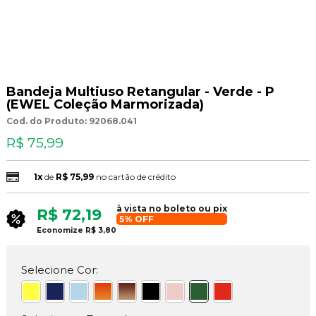
Bandeja Multiuso Retangular - Verde - P
(EWEL Coleção Marmorizada)
Cod. do Produto: 92068.041
R$ 75,99
1x
de
R$ 75,99
no cartão de crédito
à vista no boleto ou pix
R$ 72,19
5% OFF
Economize
R$ 3,80
Selecione Cor: