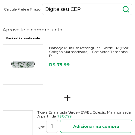
Calcule Frete e Prazo
Aproveite e compre junto
Você está visualizando
Bandeja Multiuso Retangular - Verde - P (EWEL
Coleção Marmorizada) -
Cor:
Verde
Tamanho:
P
R$ 75,99
+
Tigela Esmaltada Verde - EWEL Coleção Marmorizada
A partir de
R$ 87,99
Adicionar na compra
Qtd: