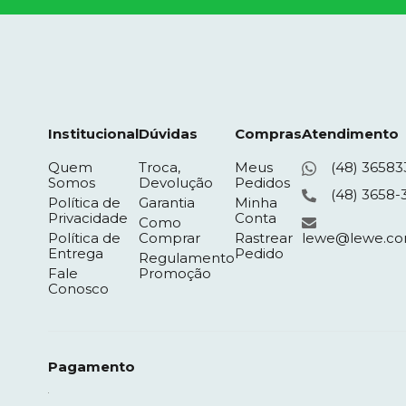
Institucional
Dúvidas
Compras
Atendimento
Quem
Troca,
Meus
(48) 36583
Somos
Devolução
Pedidos
(48) 3658-
Política de
Garantia
Minha
Privacidade
Conta
Como
Política de
Comprar
Rastrear
lewe@lewe.co
Entrega
Pedido
Regulamento
Fale
Promoção
Conosco
Pagamento