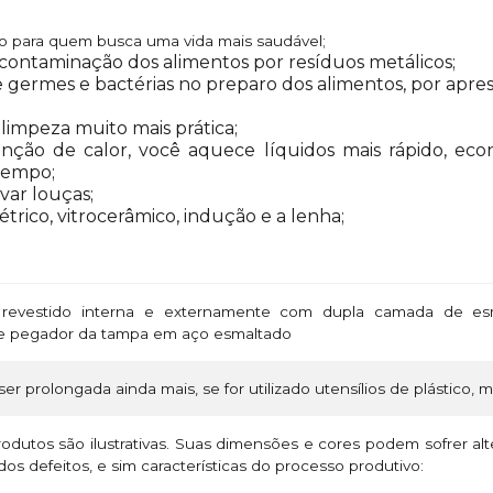
ado para quem busca uma vida mais saudável;
á contaminação dos alimentos por resíduos metálicos;
de germes e bactérias no preparo dos alimentos, por apre
 limpeza muito mais prática;
nção de calor, você aquece líquidos mais rápido, ec
tempo;
var louças;
étrico, vitrocerâmico, indução e a lenha;
revestido interna e externamente com dupla camada de esm
a e pegador da tampa em aço esmaltado
ser prolongada ainda mais, se for utilizado utensílios de plástico, 
odutos são ilustrativas. Suas dimensões e cores podem sofrer a
os defeitos, e sim características do processo produtivo: