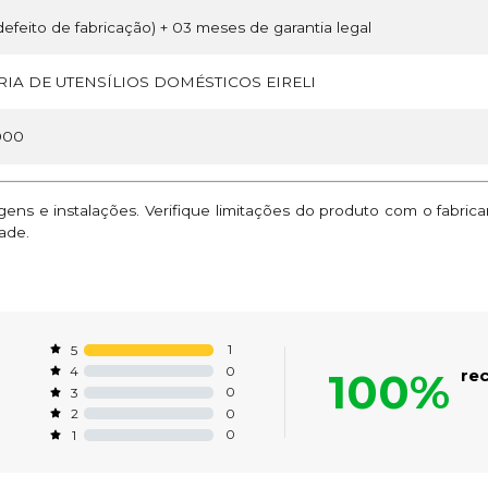
efeito de fabricação) + 03 meses de garantia legal
IA DE UTENSÍLIOS DOMÉSTICOS EIRELI
000
ns e instalações. Verifique limitações do produto com o fabric
ade.
1
5
0
4
100%
re
0
3
0
2
0
1