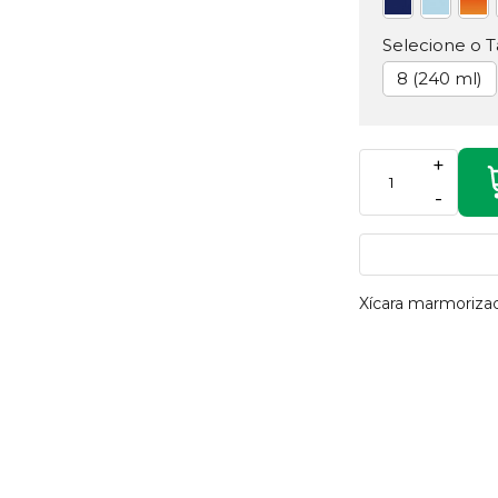
Selecione o 
8 (240 ml)
+
-
Xícara marmoriza