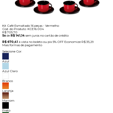
Kit Café Esmaltado 16 peças - Vermelho
Cod. do Produto: KCE16.004
R$ 705,70
5x
de
R$ 141,14
sem juros no cartão de crédito
R$ 670,41
à vista no boleto ou pix
5% OFF
Economize
R$ 35,29
Mais formas de pagamento
Selecione Cor:
Azul
Azul Claro
Branco
Laranja
Marrom
Preto