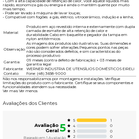
• Com a alta capacidade de retenção de calor, você aquece líquidos mais
rápido, economiza gás ou energia e ainda o mantêm quente por muito
mais tempo;
• Pode ser levado à máquina de lavar louças;
• Compatível com fogões: a gás, elétrico, vitrocerâmico, indução e a lenha;
Produto em aço revestido interna e externamente com dupla
camada de esmalte de alta retenção de calor e
Material:
durabilidade.Cabo em baquelite e pegador da tampa em
nylon antitérmicos
As imagens dos produtos são ilustrativas. Suas dimensões e
cores podem sofrer alterações.Pequenos pontos nas peças
Observação:
não são considerados defeitos, e sim características do
processo produtivo
09 meses (contra defeito de fabricação) + 03 meses de
Garantia:
garantia legal
Fabricante:
WERNER INDUSTRIA DE UTENSÍLIOS DOMÉSTICOS EIRELI
Contato:
Fone: (48) 3658-9000
Não nos responsabilizamos por montagens e instalações. Verifique
limitações do produto com o fabricante. Certifique se seus componentes e
funcionalidades atendem sua necessidade.
Ver mais
Ver menos
Avaliações dos Clientes
1
5
5
Avaliação
0
4
Geral
0
3
0
2
Baseado em
1
Avaliação