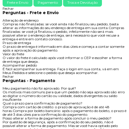
Frete e Envio
Pagamento
Troca e Devolução
Fechar
Perguntas - Frete e Envio
Alteração de endereço
Compras não finalizadas: se você ainda não finalizou seu pedido, basta
alterar as informações do seu endereço de entrega em sua conta.Compras
finalizadas: se você já finalizou o pedido, infelizmente não será mais
possível alterar o endereço de entrega, será necessário que você recuse a
entrega e entre em contato conosco.
Prazo de entrega
O prazo de entrega é informado em dias úteis e começa a contar somente
após a aprovação do pagamento.
Valor do frete
O valor do frete é calculado após você informar o CEP e escolher a forma
de entrega que deseja..
Acompanhar pedido
É fácil acompanhar sua entrega. Faça o login em sua conta, vá em em
Meus Pedidos e selecione o pedido que deseja acompanhar.
Fechar
Perguntas - Pagamento
Meu pagamento não foi aprovado. Por quê?
Os motivos mais comuns para que um pedido não seja aprovado são: erro
ao digitar o número do cartão ou validade, dados divergentes ou saldo
insuficiente.
Qual o prazo para confirmação de pagamento?
Compra com cartão de crédito: o prazo de aprovação é de até 48
horas.Compra por boleto bancário: após o pagamento do boleto, o prazo é
de até 3 dias úteis para confirmação do pagamento.
Posso alterar a forma de pagamento após concluir o meu pedido?
Por questão de segurança, após a confirmação do seu pedido, não é
possível alterar a forma de pagamento. Mas se você havia optado pelo