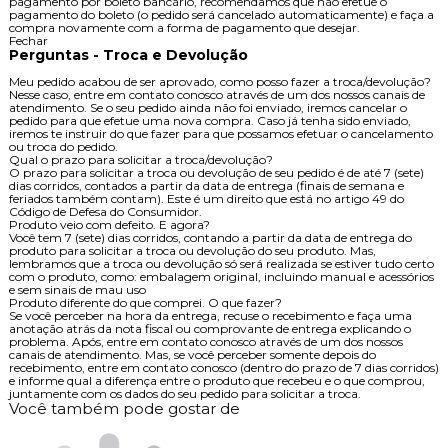
pagamento por boleto bancário, recomendamos que não efetue o
pagamento do boleto (o pedido será cancelado automaticamente) e faça a
compra novamente com a forma de pagamento que desejar.
Fechar
Perguntas - Troca e Devolução
Meu pedido acabou de ser aprovado, como posso fazer a troca/devolução?
Nesse caso, entre em contato conosco através de um dos nossos canais de
atendimento. Se o seu pedido ainda não foi enviado, iremos cancelar o
pedido para que efetue uma nova compra. Caso já tenha sido enviado,
iremos te instruir do que fazer para que possamos efetuar o cancelamento
ou troca do pedido.
Qual o prazo para solicitar a troca/devolução?
O prazo para solicitar a troca ou devolução de seu pedido é de até 7 (sete)
dias corridos, contados a partir da data de entrega (finais de semana e
feriados também contam). Este é um direito que está no artigo 49 do
Código de Defesa do Consumidor.
Produto veio com defeito. E agora?
Você tem 7 (sete) dias corridos, contando a partir da data de entrega do
produto para solicitar a troca ou devolução do seu produto. Mas,
lembramos que a troca ou devolução só será realizada se estiver tudo certo
com o produto, como: embalagem original, incluindo manual e acessórios
e sem sinais de mau uso
Produto diferente do que comprei. O que fazer?
Se você perceber na hora da entrega, recuse o recebimento e faça uma
anotação atrás da nota fiscal ou comprovante de entrega explicando o
problema. Após, entre em contato conosco através de um dos nossos
canais de atendimento. Mas, se você perceber somente depois do
recebimento, entre em contato conosco (dentro do prazo de 7 dias corridos)
e informe qual a diferença entre o produto que recebeu e o que comprou,
juntamente com os dados do seu pedido para solicitar a troca.
Você também pode gostar de