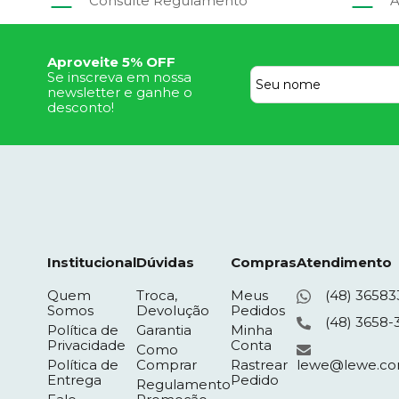
Consulte Regulamento
A
Aproveite 5% OFF
Se inscreva em nossa
newsletter e ganhe o
desconto!
Institucional
Dúvidas
Compras
Atendimento
Quem
Troca,
Meus
(48) 36583
Somos
Devolução
Pedidos
(48) 3658-
Política de
Garantia
Minha
Privacidade
Conta
Como
Política de
Comprar
Rastrear
lewe@lewe.co
Entrega
Pedido
Regulamento