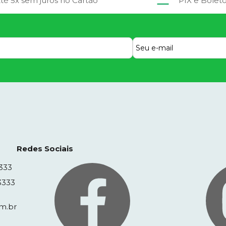
té 5x sem juros no Cartão
PIX e Bolet
Redes Sociais
333
3333
m.br