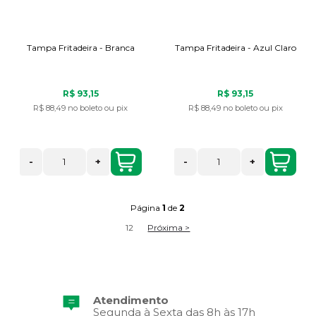
Tampa Fritadeira - Branca
Tampa Fritadeira - Azul Claro
R$ 93,15
R$ 93,15
R$ 88,49
no boleto ou pix
R$ 88,49
no boleto ou pix
-
+
-
+
Página
1
de
2
1
2
Próxima >
Atendimento
Segunda à Sexta das 8h às 17h