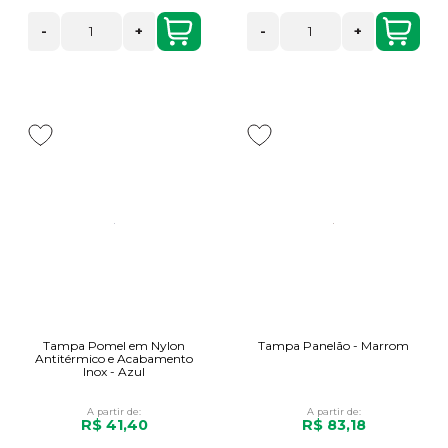
-
+
-
+
Tampa Pomel em Nylon
Tampa Panelão - Marrom
Antitérmico e Acabamento
Inox - Azul
A partir de:
A partir de:
R$ 41,40
R$ 83,18