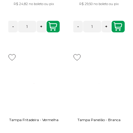
R$ 24,82
no boleto ou pix
R$ 29,50
no boleto ou pix
-
+
-
+
Tampa Fritadeira - Vermelha
Tampa Panelão - Branca