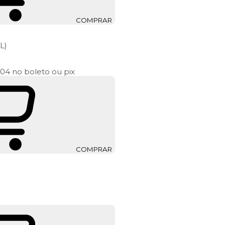
COMPRAR
L)
,04
no boleto ou pix
COMPRAR