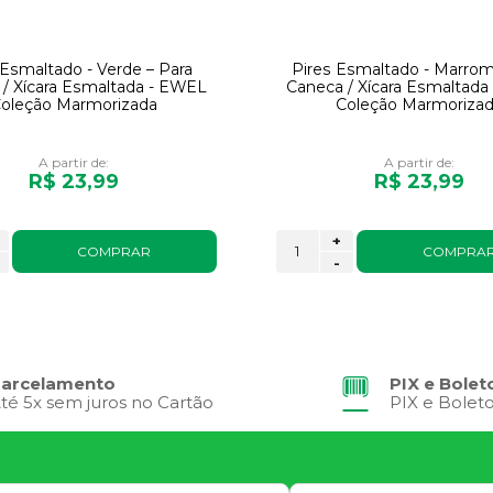
 Esmaltado - Verde – Para
Pires Esmaltado - Marrom
/ Xícara Esmaltada - EWEL
Caneca / Xícara Esmaltad
oleção Marmorizada
Coleção Marmoriza
A partir de:
A partir de:
R$ 23,99
R$ 23,99
+
COMPRAR
COMPRA
-
arcelamento
PIX e Bolet
té 5x sem juros no Cartão
PIX e Bolet