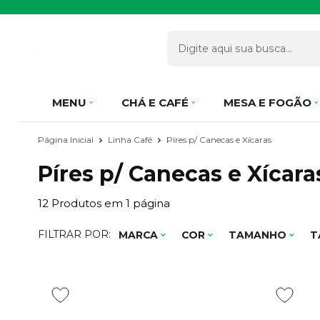
MENU
CHÁ E CAFÉ
MESA E FOGÃO
Página Inicial
Linha Café
Píres p/ Canecas e Xícaras
Píres p/ Canecas e Xícara
12
Produtos em
1
página
FILTRAR POR:
MARCA
COR
TAMANHO
T