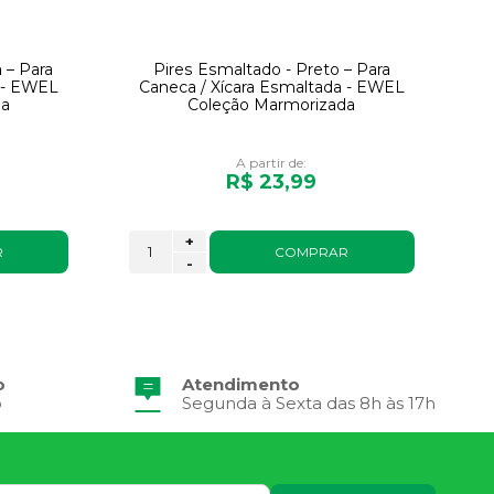
 – Para
Pires Esmaltado - Preto – Para
a - EWEL
Caneca / Xícara Esmaltada - EWEL
da
Coleção Marmorizada
A partir de:
R$ 23,99
+
R
COMPRAR
-
o
Atendimento
o
Segunda à Sexta das 8h às 17h