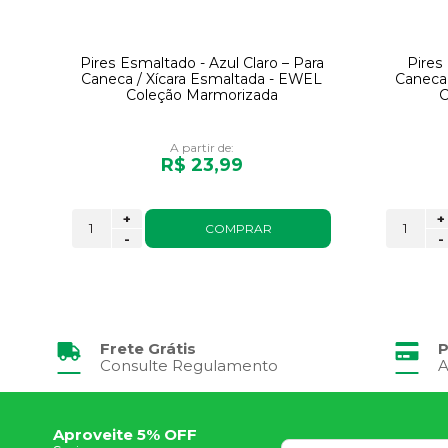
Pires Esmaltado - Azul Claro – Para
Pires
Caneca / Xícara Esmaltada - EWEL
Caneca 
Coleção Marmorizada
C
A partir de:
R$ 23,99
+
+
COMPRAR
-
-
Frete Grátis
P
Consulte Regulamento
A
Aproveite 5% OFF