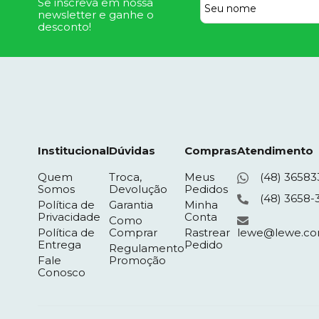
Se inscreva em nossa
newsletter e ganhe o
desconto!
Institucional
Dúvidas
Compras
Atendimento
Quem
Troca,
Meus
(48) 36583
Somos
Devolução
Pedidos
(48) 3658-
Política de
Garantia
Minha
Privacidade
Conta
Como
Política de
Comprar
Rastrear
lewe@lewe.co
Entrega
Pedido
Regulamento
Fale
Promoção
Conosco