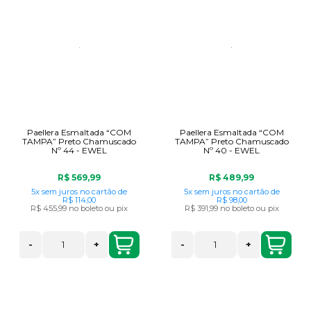
Paellera Esmaltada “COM
Paellera Esmaltada “COM
TAMPA” Preto Chamuscado
TAMPA” Preto Chamuscado
Nº 44 - EWEL
Nº 40 - EWEL
R$ 569,99
R$ 489,99
5x
sem juros
no cartão
de
5x
sem juros
no cartão
de
R$ 114,00
R$ 98,00
R$ 455,99
no boleto ou pix
R$ 391,99
no boleto ou pix
-
+
-
+