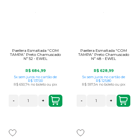
Paellera Esmaltada “COM
Paellera Esmaltada “COM
TAMPA” Preto Chamuscado
TAMPA” Preto Chamuscado
Nº 52 - EWEL
Nº 48 - EWEL
R$ 684,99
R$ 628,99
5x
sem juros
no cartão
de
5x
sem juros
no cartão
de
R$ 137,00
R$ 125,80
R$ 650,74
no boleto ou pix
R$ 597,54
no boleto ou pix
-
+
-
+