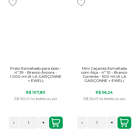
Prato Esmaltado para bolo -
Mini Caçarola Esmaltada
nº 39 - Branco Âncora -
com Alça - nº 10 - Branco
1.000 ml (À LA GARÇONNE
Corrente - 500 ml (À LA
+ EWEL)
GARÇONNE + EWEL)
R$ 107,80
R$ 56,24
R$ 102,41
no boleto ou pix
R$ 53,43
no boleto ou pix
-
+
-
+