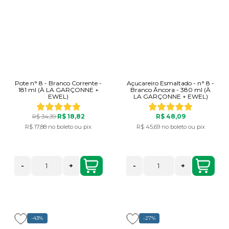
Pote n° 8 - Branco Corrente -
Açucareiro Esmaltado - n° 8 -
181 ml (À LA GARÇONNE +
Branco Âncora - 380 ml (À
EWEL)
LA GARÇONNE + EWEL)
R$ 18,82
R$ 48,09
R$ 34,39
R$ 17,88
no boleto ou pix
R$ 45,69
no boleto ou pix
-
+
-
+
-43%
-27%