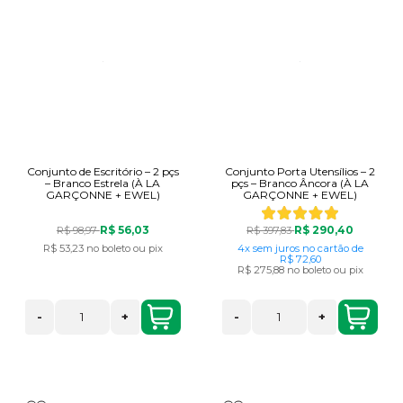
Conjunto de Escritório – 2 pçs
Conjunto Porta Utensílios – 2
– Branco Estrela (À LA
pçs – Branco Âncora (À LA
GARÇONNE + EWEL)
GARÇONNE + EWEL)
R$ 56,03
R$ 290,40
R$ 98,97
R$ 397,83
R$ 53,23
no boleto ou pix
4x
sem juros
no cartão
de
R$ 72,60
R$ 275,88
no boleto ou pix
-
+
-
+