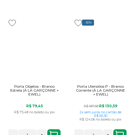
-30%
Porta Objetos - Branco
Porta Utensílios P - Branco
Estrela (À LA GARÇONNE +
Corrente (À LA GARÇONNE
EWEL)
+ EWEL)
R$ 79,45
R$ 130,59
R$ 187,58
R$ 75,48
no boleto ou pix
2x
sem juros
no cartão
de
R$ 65,30
R$ 124,06
no boleto ou pix