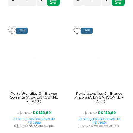
-
+
-
+
-26%
-26%
Porta Utensílios G - Branco
Porta Utensílios G - Branco
Corrente (À LA GARÇONNE
Âncora (À LA GARÇONNE +
+ EWEL)
EWEL)
R$ 159,89
R$ 159,89
R$ 217,62
R$ 217,62
2x
sem juros
no cartão
de
2x
sem juros
no cartão
de
R$ 79,95
R$ 79,95
R$ 151,90
no boleto ou pix
R$ 151,90
no boleto ou pix