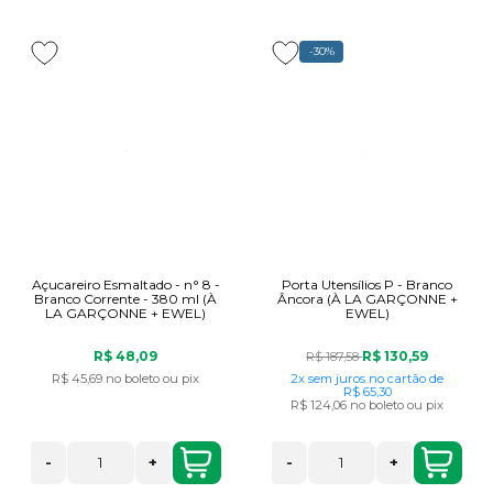
-30%
Açucareiro Esmaltado - n° 8 -
Porta Utensílios P - Branco
Branco Corrente - 380 ml (À
Âncora (À LA GARÇONNE +
LA GARÇONNE + EWEL)
EWEL)
R$ 48,09
R$ 130,59
R$ 187,58
R$ 45,69
no boleto ou pix
2x
sem juros
no cartão
de
R$ 65,30
R$ 124,06
no boleto ou pix
-
+
-
+