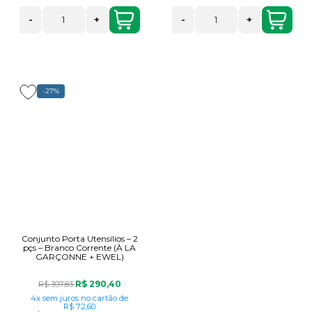
-
+
-
+
-27%
Conjunto Porta Utensílios – 2
pçs – Branco Corrente (À LA
GARÇONNE + EWEL)
R$ 290,40
R$ 397,83
4x
sem juros
no cartão
de
R$ 72,60