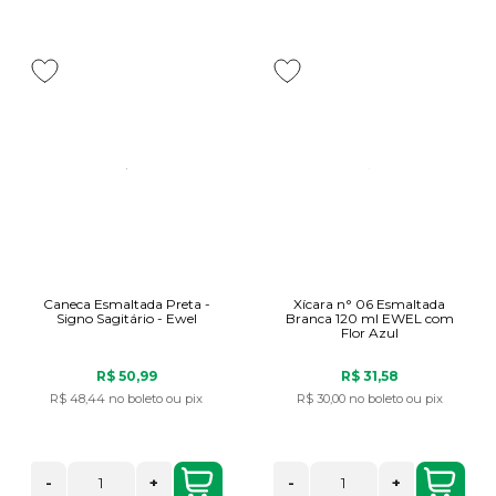
Caneca Esmaltada Preta -
Xícara n° 06 Esmaltada
Signo Sagitário - Ewel
Branca 120 ml EWEL com
Flor Azul
R$ 50,99
R$ 31,58
R$ 48,44
no boleto ou pix
R$ 30,00
no boleto ou pix
-
+
-
+