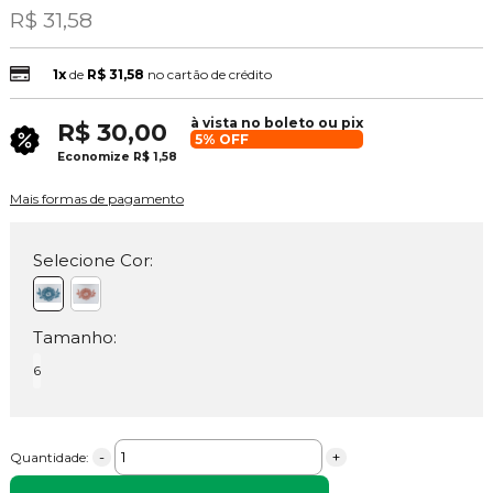
R$ 31,58
1x
de
R$ 31,58
no cartão de crédito
à vista no boleto ou pix
R$ 30,00
5% OFF
Economize
R$ 1,58
Mais formas de pagamento
Selecione Cor:
Tamanho:
6
-
+
Quantidade: