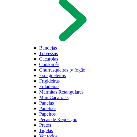
Bandejas
Travessas
Caçarolas
Consomês
Churrasqueiras p/ fogão
Espagueteiras
Frigideiras
Fritadeiras
Marmitas Retangulares
Mini Caçarolas
Panelas
Panelões
Papeiros
Peças de Reposição
Pratos
Tigelas
Ver todos