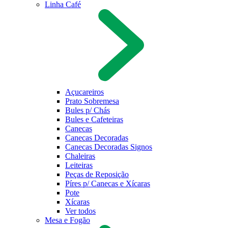
Linha Café
Açucareiros
Prato Sobremesa
Bules p/ Chás
Bules e Cafeteiras
Canecas
Canecas Decoradas
Canecas Decoradas Signos
Chaleiras
Leiteiras
Peças de Reposição
Píres p/ Canecas e Xícaras
Pote
Xícaras
Ver todos
Mesa e Fogão