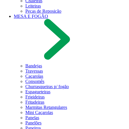
Chaleiras
Leiteiras
Peças de Reposição
MESA E FOGÃO
Bandejas
Travessas
Caçarolas
Consomês
Churrasqueiras p/ fogão
Espagueteiras
Frigideiras
Fritadeiras
Marmitas Retangulares
Mini Caçarolas
Panelas
Panelões
Papeiros