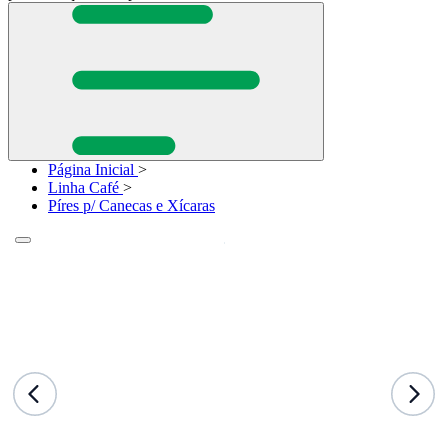
Página Inicial
>
Linha Café
>
Píres p/ Canecas e Xícaras