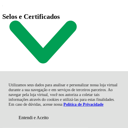
Selos e Certificados
R$ 36,09
à vista no boleto ou pix
5% OFF
Economize
R$ 1,90
Utilizamos seus dados para analisar e personalizar nossa loja virtual
durante a sua navegação e em serviços de terceiros parceiros. Ao
navegar pela loja virtual, você nos autoriza a coletar tais
informações através do cookies e utilizá-las para estas finalidades.
Em caso de dúvidas, acesse nossa
Política de Privacidade
Lewe Com. De Utilidades Domésticas Eireli, Rod. SC 108 - 10.856
- Represa - 88750-000 - Braço do Norte - Santa Catarina - SC
Entendi e Aceito
CNPJ: CNPJ 11.759.459/0001-90 | © Todos os direitos reservados -
Lewe - 2026
Adicionar ao Carrinho