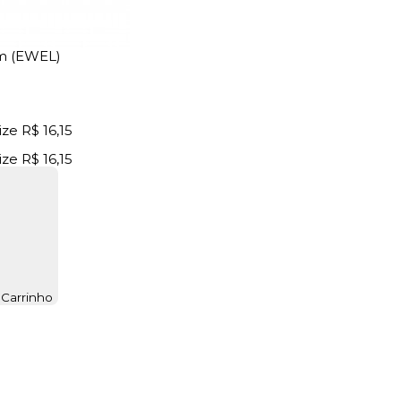
om (EWEL)
ize
R$ 16,15
ize
R$ 16,15
 Carrinho