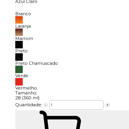
Azul Claro
Branco
Laranja
Marrom
Preto
Preto Chamuscado
Verde
Vermelho
Tamanho:
28 (360 ml)
Quantidade:
-
+