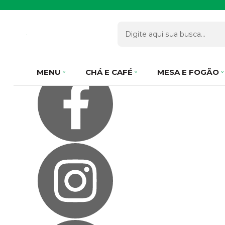
Olá Visitante!
Acesse sua conta e pedidos
Página Inicial
Quem Somos
Como Comprar
Fale Conosco
Favoritos
MENU
CHÁ E CAFÉ
MESA E FOGÃO