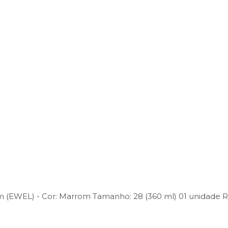
om (EWEL) -
Cor:
Marrom
Tamanho:
28 (360 ml)
01 unidade
R