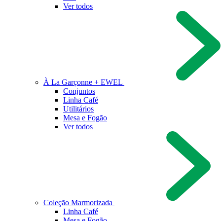
Ver todos
À La Garçonne + EWEL
Conjuntos
Linha Café
Utilitários
Mesa e Fogão
Ver todos
Coleção Marmorizada
Linha Café
Mesa e Fogão