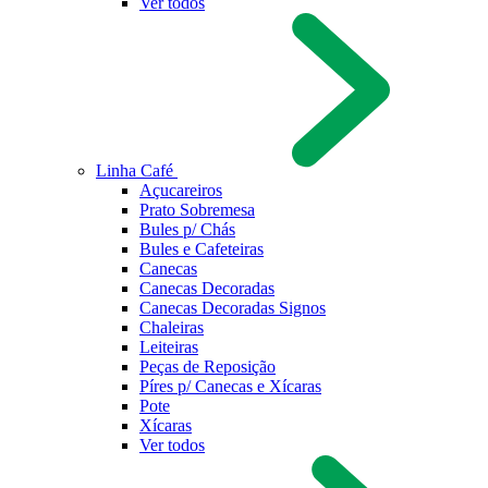
Ver todos
Linha Café
Açucareiros
Prato Sobremesa
Bules p/ Chás
Bules e Cafeteiras
Canecas
Canecas Decoradas
Canecas Decoradas Signos
Chaleiras
Leiteiras
Peças de Reposição
Píres p/ Canecas e Xícaras
Pote
Xícaras
Ver todos