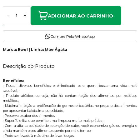
ADICIONAR AO CARRINHO
-
+
Compre Pelo WhatsApp
Marca: Ewel | Linha: Mãe Ágata
Descrição do Produto
Benefícios:
• Possui diversos benefícios e é indicado para quem busca uma vida mais
saudável;
• Produto atóxico, ou seja, não há contaminação dos alimentos por resíduos
metálicos;
• Máxima inibição a proliferação de germes e bactérias no preparo dos alimentos,
por apresentar baixíssima porosidade;
• Preserva o sabor dos alimentos;
• Superfície lisa que permite uma limpeza muito mais prática;
• Com a alta capacidade de retenção de calor, você economiza gás ou energia e
ainda mantém o seu alimento quente por mais tempo;
• Pode ser levado à máquina de lavar louças;