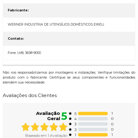
Fabricante:
WERNER INDUSTRIA DE UTENSÍLIOS DOMÉSTICOS EIRELI
Contato:
Fone: (48) 3658-9000
Não nos responsabilizamos por montagens e instalações. Verifique limitações do
produto com o fabricante. Certifique se seus componentes e funcionalidades
atendem sua necessidade.
Avaliações dos Clientes
5
Avaliação
1
5
Geral
0
4
0
3
0
2
1
1
Baseado em
1
Avaliação