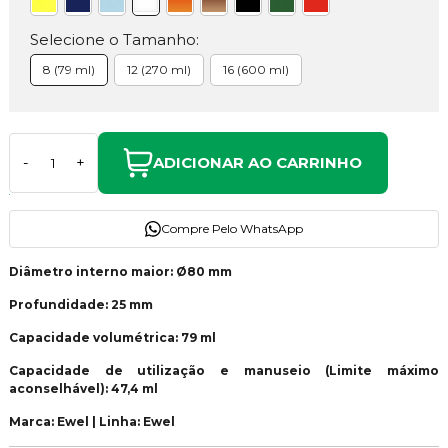
Selecione o Tamanho:
8 (79 ml)
12 (270 ml)
16 (600 ml)
ADICIONAR AO CARRINHO
-
+
Compre Pelo WhatsApp
Diâmetro interno maior: Ø80 mm
Profundidade: 25 mm
Capacidade volumétrica: 79 ml
Capacidade de utilização e manuseio (Limite máximo
aconselhável): 47,4 ml
Marca: Ewel | Linha: Ewel