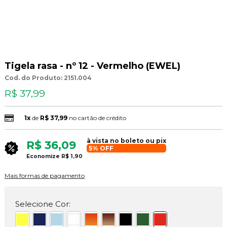
Tigela rasa - nº 12 - Vermelho (EWEL)
Cod. do Produto: 2151.004
R$ 37,99
1x
de
R$ 37,99
no cartão de crédito
à vista no boleto ou pix
R$ 36,09
5% OFF
Economize
R$ 1,90
Mais formas de pagamento
Selecione Cor: