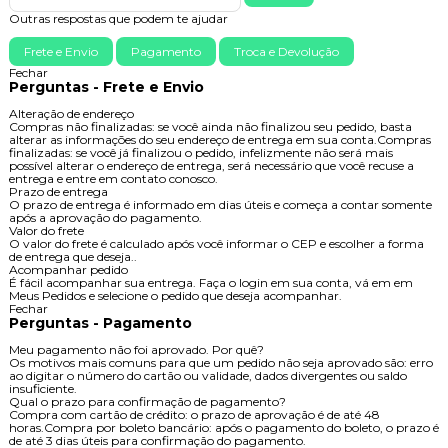
Outras respostas que podem te ajudar
Frete e Envio
Pagamento
Troca e Devolução
Fechar
Perguntas - Frete e Envio
Alteração de endereço
Compras não finalizadas: se você ainda não finalizou seu pedido, basta
alterar as informações do seu endereço de entrega em sua conta.Compras
finalizadas: se você já finalizou o pedido, infelizmente não será mais
possível alterar o endereço de entrega, será necessário que você recuse a
entrega e entre em contato conosco.
Prazo de entrega
O prazo de entrega é informado em dias úteis e começa a contar somente
após a aprovação do pagamento.
Valor do frete
O valor do frete é calculado após você informar o CEP e escolher a forma
de entrega que deseja..
Acompanhar pedido
É fácil acompanhar sua entrega. Faça o login em sua conta, vá em em
Meus Pedidos e selecione o pedido que deseja acompanhar.
Fechar
Perguntas - Pagamento
Meu pagamento não foi aprovado. Por quê?
Os motivos mais comuns para que um pedido não seja aprovado são: erro
ao digitar o número do cartão ou validade, dados divergentes ou saldo
insuficiente.
Qual o prazo para confirmação de pagamento?
Compra com cartão de crédito: o prazo de aprovação é de até 48
horas.Compra por boleto bancário: após o pagamento do boleto, o prazo é
de até 3 dias úteis para confirmação do pagamento.