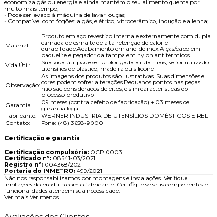
economiza gás ou energia e ainda mantém o seu alimento quente por
muito mais tempo;
• Pode ser levado à máquina de lavar louças;
• Compatível com fogões: a gás, elétrico, vitrocerâmico, indução e a lenha;
Produto em aço revestido interna e externamente com dupla
camada de esmalte de alta retenção de calor e
Material:
durabilidade.Acabamento em anel de inox.Alças/cabo em
baquelite e pegador da tampa em nylon antitérmicos
Sua vida útil pode ser prolongada ainda mais, se for utilizado
Vida Útil:
utensílios de plástico, madeira ou silicone
As imagens dos produtos são ilustrativas. Suas dimensões e
cores podem sofrer alterações.Pequenos pontos nas peças
Observação:
não são considerados defeitos, e sim características do
processo produtivo
09 meses (contra defeito de fabricação) + 03 meses de
Garantia:
garantia legal
Fabricante:
WERNER INDUSTRIA DE UTENSÍLIOS DOMÉSTICOS EIRELI
Contato:
Fone: (48) 3658-9000
Certificação e garantia
Certificação compulsória:
OCP 0003
Certificado nº:
08641-03/2021
Registro nº:
004368/2021
Portaria do INMETRO:
499/2021
Não nos responsabilizamos por montagens e instalações. Verifique
limitações do produto com o fabricante. Certifique se seus componentes e
funcionalidades atendem sua necessidade.
Ver mais
Ver menos
Avaliações dos Clientes