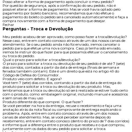
Posso alterar a forma de pagamento após concluir o meu pedido?
Por questão de segurança, após a confirmação do seu pedido, não é
possível alterar a forma de pagamento. Mas se você havia optado pelo
pagamento por boleto bancário, recomendamos que não efetue o
pagamento do boleto (o pedido será cancelado automaticamente) e faça a
compra novamente com a forma de pagamento que desejar.
Fechar
Perguntas - Troca e Devolução
Meu pedido acabou de ser aprovado, como posso fazer a troca/devolução?
Nesse caso, entre em contato conosco através de um dos nossos canais de
atendimento. Se o seu pedido ainda não foi enviado, iremos cancelar o
pedido para que efetue uma nova compra. Caso já tenha sido enviado,
iremos te instruir do que fazer para que possamos efetuar o cancelamento
ou troca do pedido.
Qual o prazo para solicitar a troca/devolução?
O prazo para solicitar a troca ou devolução de seu pedido é de até 7 (sete)
dias corridos, contados a partir da data de entrega (finais de semana e
feriados também contam). Este é um direito que está no artigo 49 do
Código de Defesa do Consumidor.
Produto veio com defeito. E agora?
Você tem 7 (sete) dias corridos, contando a partir da data de entrega do
produto para solicitar a troca ou devolução do seu produto. Mas,
lembramos que a troca ou devolução só será realizada se estiver tudo certo
com o produto, como: embalagem original, incluindo manual e acessórios
e sem sinais de mau uso
Produto diferente do que comprei. O que fazer?
Se você perceber na hora da entrega, recuse o recebimento e faça uma
anotação atrás da nota fiscal ou comprovante de entrega explicando o
problema. Após, entre em contato conosco através de um dos nossos
canais de atendimento. Mas, se você perceber somente depois do
recebimento, entre em contato conosco (dentro do prazo de 7 dias corridos)
e informe qual a diferença entre o produto que recebeu e o que comprou,
juntamente com os dados do seu pedido para solicitar a troca.