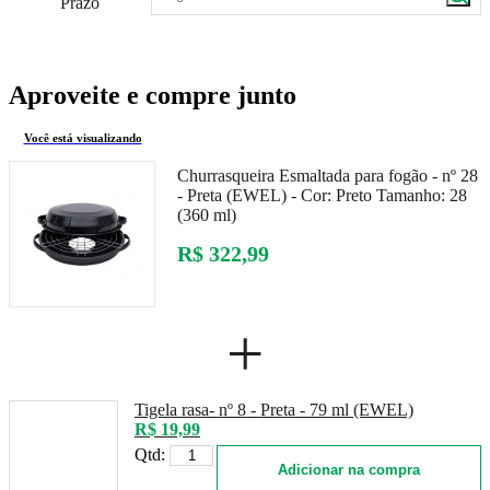
Prazo
Aproveite e compre junto
Você está visualizando
Churrasqueira Esmaltada para fogão - nº 28
- Preta (EWEL) -
Cor:
Preto
Tamanho:
28
(360 ml)
R$ 322,99
+
Tigela rasa- nº 8 - Preta - 79 ml (EWEL)
R$ 19,99
Qtd:
Adicionar na compra