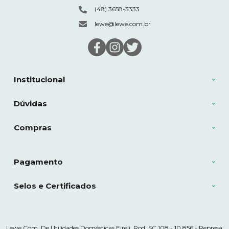
(48) 3658-3333
lewe@lewe.com.br
Institucional
Dúvidas
Compras
Pagamento
Selos e Certificados
Lewe Com. De Utilidades Domésticas Eireli, Rod. SC 108 - 10.856 - Represa