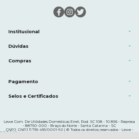
Institucional
Dúvidas
Compras
Pagamento
Selos e Certificados
Lewe Com. De Utilidades Domésticas Eireli, Rod. SC 108 - 10.856 - Represa
- 88750-000 - Braço do Norte - Santa Catarina - SC
CNPJ: CNPJ 11.759.459/0001-90 | © Todos os direitos reservados - Lewe -
R$ 36,09
à vista no boleto ou pix
5% OFF
Economize
R$ 1,90
2026