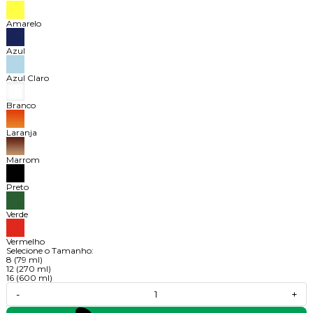
Amarelo
Azul
Azul Claro
Branco
Laranja
Marrom
Preto
Verde
Vermelho
Selecione o Tamanho:
8 (79 ml)
12 (270 ml)
16 (600 ml)
-
+