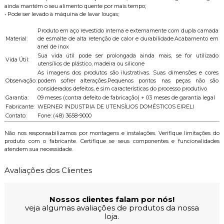
ainda mantém o seu alimento quente por mais tempo;
• Pode ser levado à máquina de lavar louças;
Produto em aço revestido interna e externamente com dupla camada
Material:
de esmalte de alta retenção de calor e durabilidade.Acabamento em
anel de inox
Sua vida útil pode ser prolongada ainda mais, se for utilizado
Vida Útil:
utensílios de plástico, madeira ou silicone
As imagens dos produtos são ilustrativas. Suas dimensões e cores
Observação:
podem sofrer alterações.Pequenos pontos nas peças não são
considerados defeitos, e sim características do processo produtivo
Garantia:
09 meses (contra defeito de fabricação) + 03 meses de garantia legal
Fabricante:
WERNER INDUSTRIA DE UTENSÍLIOS DOMÉSTICOS EIRELI
Contato:
Fone: (48) 3658-9000
Não nos responsabilizamos por montagens e instalações. Verifique limitações do
produto com o fabricante. Certifique se seus componentes e funcionalidades
atendem sua necessidade.
Avaliações dos Clientes
Nossos clientes falam por nós!
veja algumas avaliações de produtos da nossa
loja.