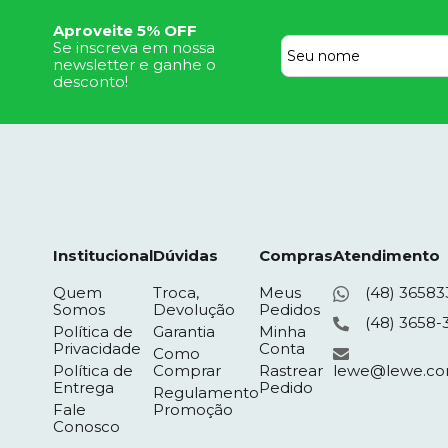
Aproveite 5% OFF
Se inscreva em nossa
newsletter e ganhe o
desconto!
Institucional
Dúvidas
Compras
Atendimento
Quem
Troca,
Meus
(48) 36583
Somos
Devolução
Pedidos
(48) 3658-
Política de
Garantia
Minha
Privacidade
Conta
Como
Política de
Comprar
Rastrear
lewe@lewe.co
Entrega
Pedido
Regulamento
Fale
Promoção
Conosco