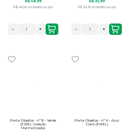
R$ 48,99
R$ 35,99
R$ 46,54
no boleto ou pix
R$ 34,19
no boleto ou pix
-
+
-
+
Porta Objetos - nº 8 - Verde
Porta Objetos - nº 6 - Azul
(EWEL Coleção
Claro (EWEL)
Marmorizada)