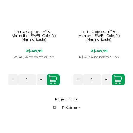
Porta Objetos - nº 8 -
Porta Objetos - nº 8 -
Vermelho (EWEL Coleção
Marrom (EWEL Coleção
Marmorizada)
Marmorizada)
R$ 48,99
R$ 48,99
R$ 46,54
no boleto ou pix
R$ 46,54
no boleto ou pix
-
+
-
+
Página
1
de
2
1
2
Próxima >