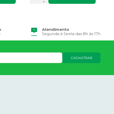
-
o
Atendimento
o
Segunda à Sexta das 8h às 17h
CADASTRAR