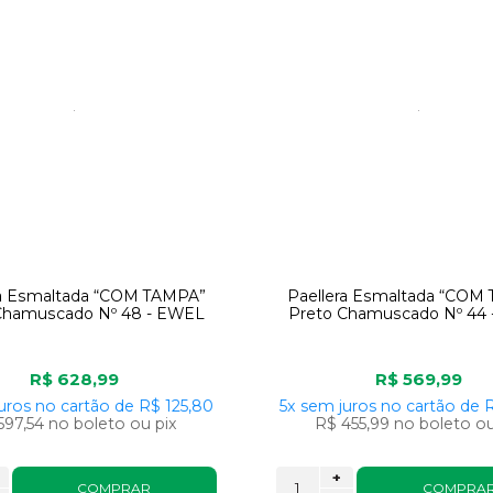
ra Esmaltada “COM TAMPA”
Paellera Esmaltada “COM
Chamuscado Nº 48 - EWEL
Preto Chamuscado Nº 44
R$ 628,99
R$ 569,99
uros
no cartão
de
R$ 125,80
5x
sem juros
no cartão
de
R
597,54
no boleto ou pix
R$ 455,99
no boleto ou
+
COMPRAR
COMPRA