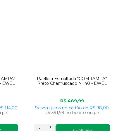
 TAMPA”
Paellera Esmaltada “COM TAMPA”
 - EWEL
Preto Chamuscado Nº 40 - EWEL
R$ 489,99
$ 114,00
5x
sem juros
no cartão
de
R$ 98,00
 pix
R$ 391,99
no boleto ou pix
+
R
COMPRAR