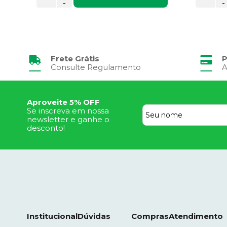
-
-
Frete Grátis
P
Consulte Regulamento
A
Aproveite 5% OFF
Se inscreva em nossa
newsletter e ganhe o
desconto!
Institucional
Dúvidas
Compras
Atendimento