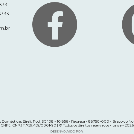
333
3333
m.br
 Domésticas Eireli, Rod. SC 108 - 10.856 - Represa - 88750-000 - Braço do Nor
CNPJ: CNPJ 11.759.459/0001-90 | © Todos os direitos reservados - Lewe - 2026