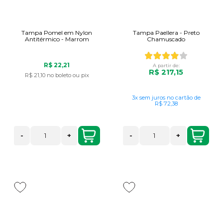
Tampa Pomel em Nylon
Tampa Paellera - Preto
Antitérmico - Marrom
Chamuscado
R$ 22,21
A partir de:
R$ 217,15
R$ 21,10
no boleto ou pix
3x
sem juros
no cartão
de
R$ 72,38
-
+
-
+