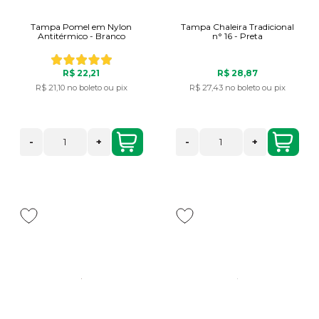
Tampa Pomel em Nylon
Tampa Chaleira Tradicional
Antitérmico - Branco
n° 16 - Preta
R$ 22,21
R$ 28,87
R$ 21,10
no boleto ou pix
R$ 27,43
no boleto ou pix
-
+
-
+