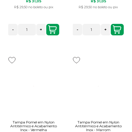
R$ 31,05
R$ 31,05
R$ 29,50
no boleto ou pix
R$ 29,50
no boleto ou pix
-
+
-
+
Tampa Pomel em Nylon
Tampa Pomel em Nylon
Antitérmico e Acabamento
Antitérmico e Acabamento
Inox - Vermelha
Inox - Marrom