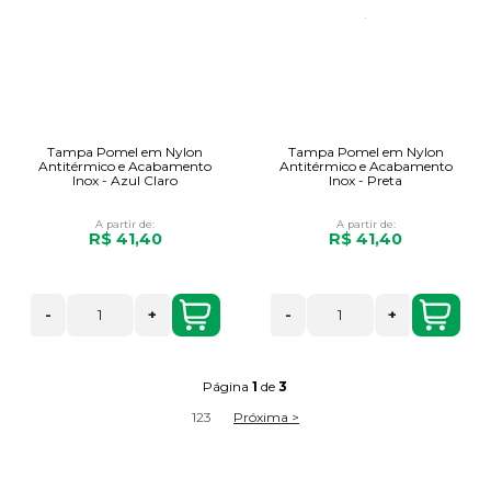
Tampa Pomel em Nylon
Tampa Pomel em Nylon
Antitérmico e Acabamento
Antitérmico e Acabamento
Inox - Azul Claro
Inox - Preta
A partir de:
A partir de:
R$ 41,40
R$ 41,40
-
+
-
+
Página
1
de
3
1
2
3
Próxima >