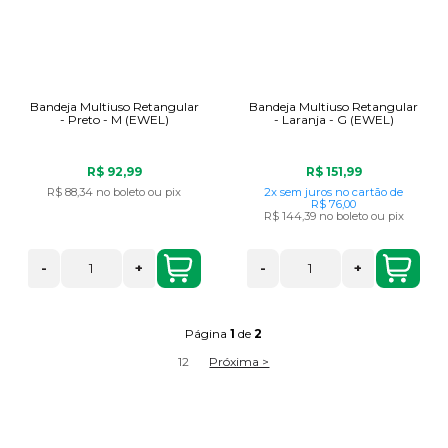
Bandeja Multiuso Retangular
Bandeja Multiuso Retangular
- Preto - M (EWEL)
- Laranja - G (EWEL)
R$ 92,99
R$ 151,99
R$ 88,34
no boleto ou pix
2x
sem juros
no cartão
de
R$ 76,00
R$ 144,39
no boleto ou pix
-
+
-
+
Página
1
de
2
1
2
Próxima >