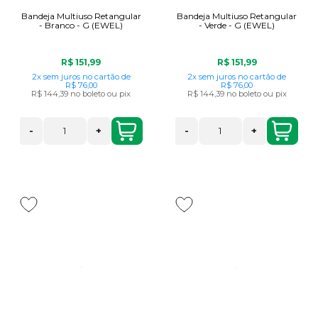
Bandeja Multiuso Retangular
Bandeja Multiuso Retangular
- Branco - G (EWEL)
- Verde - G (EWEL)
R$ 151,99
R$ 151,99
2x
sem juros
no cartão
de
2x
sem juros
no cartão
de
R$ 76,00
R$ 76,00
R$ 144,39
no boleto ou pix
R$ 144,39
no boleto ou pix
-
+
-
+