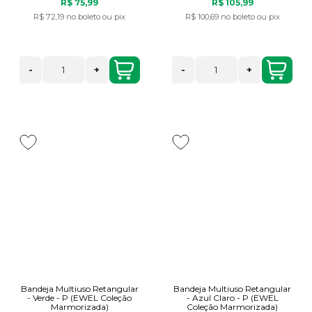
R$ 75,99
R$ 105,99
R$ 72,19
no boleto ou pix
R$ 100,69
no boleto ou pix
-
+
-
+
Bandeja Multiuso Retangular
Bandeja Multiuso Retangular
- Verde - P (EWEL Coleção
- Azul Claro - P (EWEL
Marmorizada)
Coleção Marmorizada)